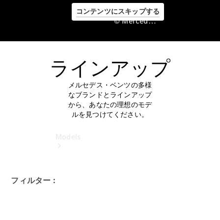
コンテンツにスキップする
© Mercedes-Benz Japan. , Stern Setagaya Co., Ltd.
ラインアップ
©
Mercedes-
メルセデス・ベンツの多様
Benz Japan.
なブランドとラインアップ
, Stern
から、あなたの理想のモデ
Setagaya
ルを見つけてください。
Co., Ltd.
Models
フィルター :
All Models